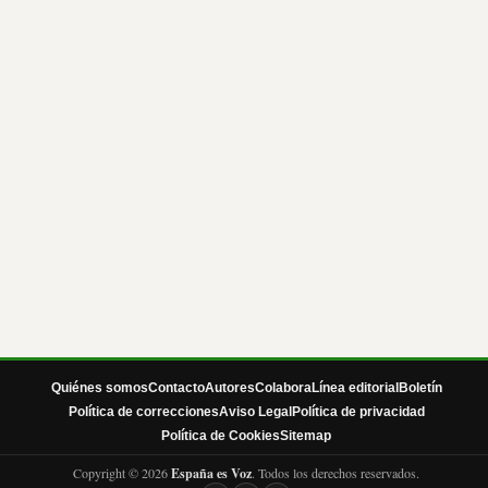
Quiénes somos
Contacto
Autores
Colabora
Línea editorial
Boletín
Política de correcciones
Aviso Legal
Política de privacidad
Política de Cookies
Sitemap
Copyright © 2026
España es Voz
. Todos los derechos reservados.