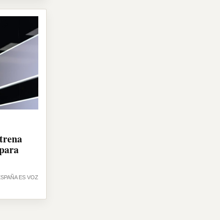
trena
 para
ESPAÑA ES VOZ