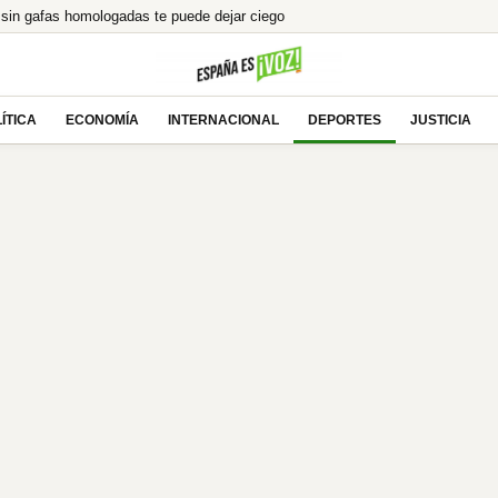
r sin gafas homologadas te puede dejar ciego
 Ayuso por el ático de lujo en Chamberí
e el eclipse total en directo
aen, y menos si uno es de ahí»
ÍTICA
ECONOMÍA
INTERNACIONAL
DEPORTES
JUSTICIA
anta a la izquierda y se prepara para gobernar