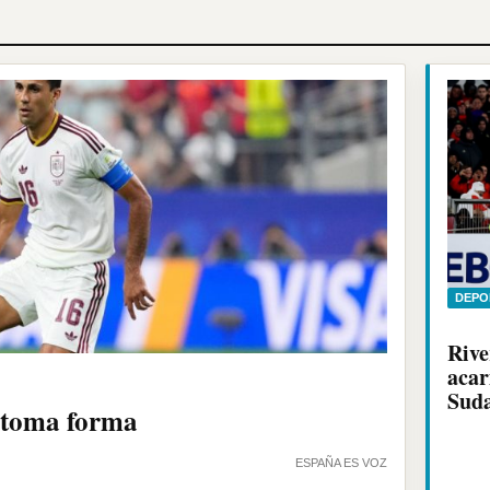
DEPO
Rive
acar
Sud
o toma forma
ESPAÑA ES VOZ