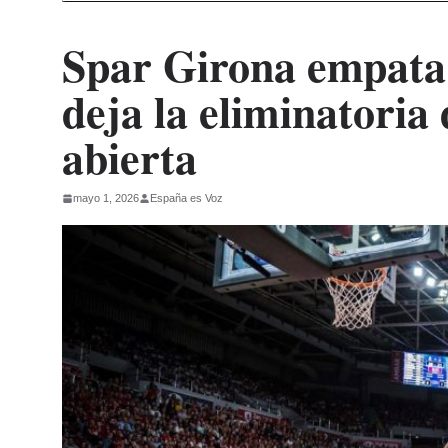
Spar Girona empata 
deja la eliminatoria 
abierta
mayo 1, 2026
España es Voz