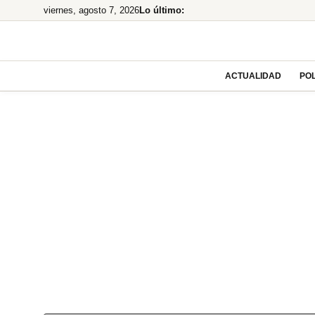
Saltar
viernes, agosto 7, 2026
Lo último:
al
contenido
ACTUALIDAD
POL