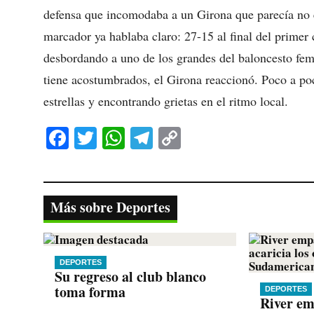
defensa que incomodaba a un Girona que parecía no e
marcador ya hablaba claro: 27-15 al final del primer
desbordando a uno de los grandes del baloncesto fe
tiene acostumbrados, el Girona reaccionó. Poco a poc
estrellas y encontrando grietas en el ritmo local.
Fa
T
W
Te
C
ce
wi
ha
le
op
bo
tte
ts
gr
y
ok
r
A
a
Li
Más sobre Deportes
pp
m
nk
DEPORTES
Su regreso al club blanco
toma forma
DEPORTES
River em