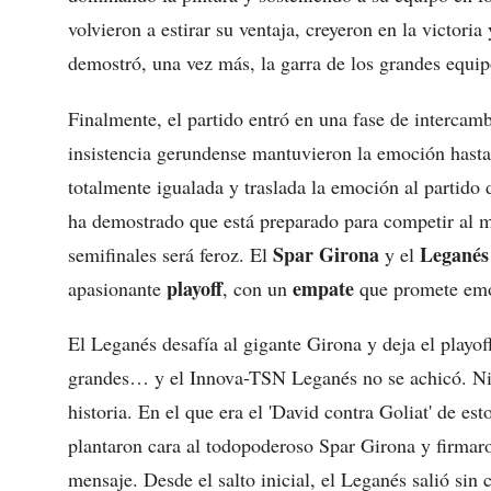
volvieron a estirar su ventaja, creyeron en la victori
demostró, una vez más, la garra de los grandes equip
Finalmente, el partido entró en una fase de intercambi
insistencia gerundense mantuvieron la emoción hasta e
totalmente igualada y traslada la emoción al partido 
ha demostrado que está preparado para competir al má
Spar Girona
Leganés
semifinales será feroz. El
y el
playoff
empate
apasionante
, con un
que promete emo
El Leganés desafía al gigante Girona y deja el playoff
grandes… y el Innova-TSN Leganés no se achicó. Ni a
historia. En el que era el 'David contra Goliat' de es
plantaron cara al todopoderoso Spar Girona y firmaro
mensaje. Desde el salto inicial, el Leganés salió sin 