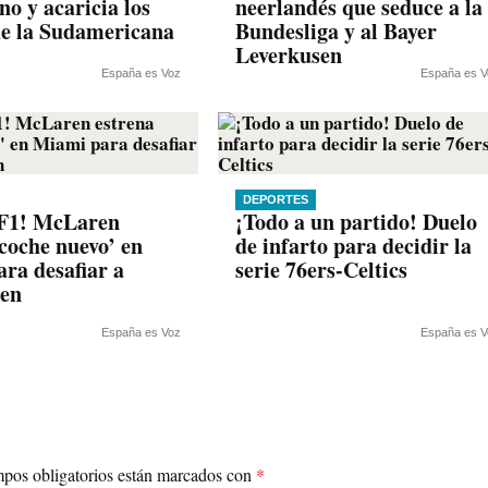
no y acaricia los
neerlandés que seduce a la
de la Sudamericana
Bundesliga y al Bayer
Leverkusen
España es Voz
España es V
DEPORTES
F1! McLaren
¡Todo a un partido! Duelo
‘coche nuevo’ en
de infarto para decidir la
ra desafiar a
serie 76ers-Celtics
pen
España es Voz
España es V
pos obligatorios están marcados con
*