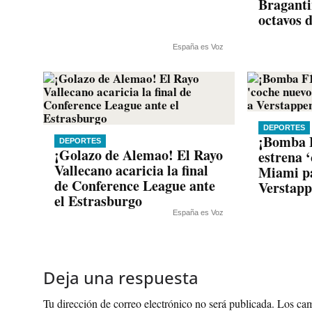
Braganti
octavos 
España es Voz
DEPORTES
¡Bomba 
DEPORTES
¡Golazo de Alemao! El Rayo
estrena 
Vallecano acaricia la final
Miami pa
de Conference League ante
Verstap
el Estrasburgo
España es Voz
Deja una respuesta
Tu dirección de correo electrónico no será publicada.
Los cam