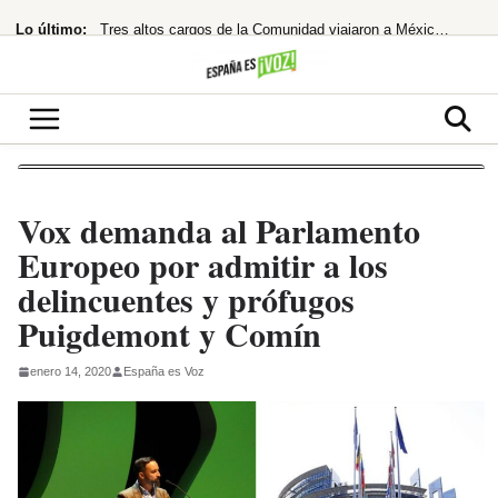
Saltar
Lo último:
Tres altos cargos de la Comunidad viajaron a México con Ayuso y gastaron 15.000
al
contenido
España restablece controles fronterizos tras el portazo de Italia
¡Netflix la lía! ‘La última casa’ te atrapa en un encierro que hiela la sangre
hace 33 años rechazó un taquillazo que hizo historia
España quiere trabajar con el nuevo Gobierno de Colombia
Vox demanda al Parlamento
Europeo por admitir a los
delincuentes y prófugos
Puigdemont y Comín
enero 14, 2020
España es Voz