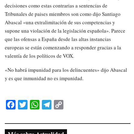
decisiones como estas contrarias a sentencias de
Tribunales de paises miembros son como dijo Santiago
Abascal «una extralimitación de sus competencias y
supone una violación de la legislación española». Parece
que las ofensas a España desde las altas instancias
europeas se están comenzando a responder gracias a la
valentía de los políticos de VOX.
«No habrá impunidad para los delincuentes» dijo Abascal
y es que inmunidad no es impunidad.
Fa
T
W
Te
C
ce
wi
ha
le
op
bo
tte
ts
gr
y
ok
r
A
a
Li