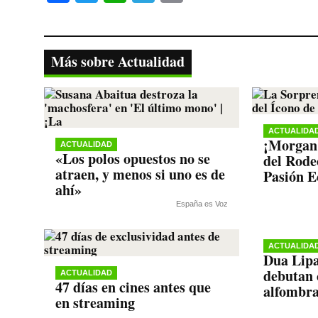
ce
wi
ha
le
op
bo
tte
ts
gr
y
ok
r
A
a
Li
Más sobre Actualidad
pp
m
nk
ACTUALIDA
¡Morgan 
ACTUALIDAD
«Los polos opuestos no se
del Rode
atraen, y menos si uno es de
Pasión E
ahí»
España es Voz
ACTUALIDA
Dua Lipa
debutan 
ACTUALIDAD
47 días en cines antes que
alfombra
en streaming