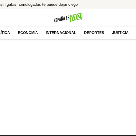
r sin gafas homologadas te puede dejar ciego
 Ayuso por el ático de lujo en Chamberí
e el eclipse total en directo
aen, y menos si uno es de ahí»
ÍTICA
ECONOMÍA
INTERNACIONAL
DEPORTES
JUSTICIA
anta a la izquierda y se prepara para gobernar