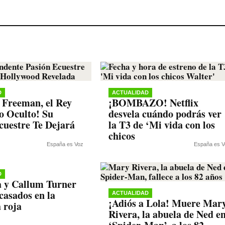
D
ACTUALIDAD
Freeman, el Rey
¡BOMBAZO! Netflix
o Oculto! Su
desvela cuándo podrás ver
cuestre Te Dejará
la T3 de ‘Mi vida con los
chicos
España es Voz
España es V
D
 y Callum Turner
casados en la
ACTUALIDAD
¡Adiós a Lola! Muere Mar
 roja
Rivera, la abuela de Ned e