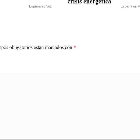
crisis energética
España es Voz
España es V
pos obligatorios están marcados con
*