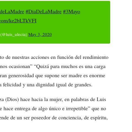
adeLaMadre
#DiaDeLaMadre
#3Mayo
r.com/ke2bLTkVFI
 (@luis_ulecia)
May 3, 2020
o de nuestras acciones en función del rendimiento
 nos ocasionan” “Quizá para muchos es una carga
a gran generosidad que supone ser madre es enorme
 felicidad y una dignidad igual de grandes.
a (Dios) hace hacia la mujer, en palabras de Luis
le hace entrega de algo único e irrepetible” que no
ende de un ser poseedor de conciencia, de espíritu,