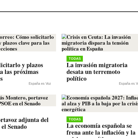
TODAS
icitarlo y plazos
La invasión migratoria
ra las próximas
desata un terremoto
es
político
España es Voz
España es V
rtavoz adjunta del
TODAS
La economía española se
 el Senado
frena ante la inflación y la