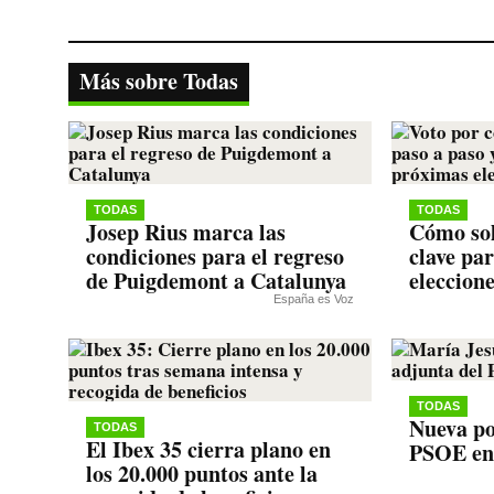
ce
wi
ha
le
op
bo
tte
ts
gr
y
ok
r
A
a
Li
Más sobre Todas
pp
m
nk
TODAS
TODAS
Josep Rius marca las
Cómo sol
condiciones para el regreso
clave pa
de Puigdemont a Catalunya
eleccion
España es Voz
TODAS
Nueva po
TODAS
El Ibex 35 cierra plano en
PSOE en
los 20.000 puntos ante la