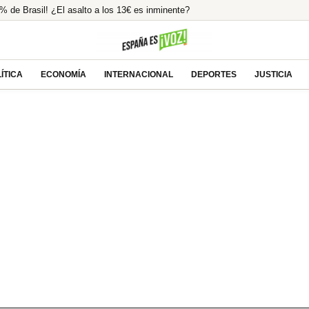
% de Brasil! ¿El asalto a los 13€ es inminente?
o en España un 25% en 2025
odeo Oculto! Su Pasión Ecuestre Te Dejará
ión ilegal tras la condena a Ábalos
ÍTICA
ECONOMÍA
INTERNACIONAL
DEPORTES
JUSTICIA
lcista ante las esperanzas de acuerdo entre EEUU