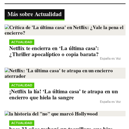
bo
tte
ts
gr
y
ok
r
A
a
Li
Más sobre Actualidad
pp
m
nk
ACTUALIDAD
Netflix te encierra en ‘La última casa’:
¿Thriller apocalíptico o copia barata?
España es Voz
ACTUALIDAD
¡Netflix la lía! ‘La última casa’ te atrapa en un
encierro que hiela la sangre
España es Voz
ACTUALIDAD
hace 33 años rechazó un taquillazo que hizo