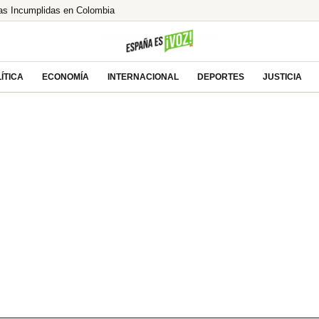
as Incumplidas en Colombia
lcista ante las esperanzas de acuerdo entre EEUU
% de Brasil! ¿El asalto a los 13€ es inminente?
e tras la millonaria compra
ÍTICA
ECONOMÍA
INTERNACIONAL
DEPORTES
JUSTICIA
uecos saca a Akhannouch de sus vacaciones de lujo