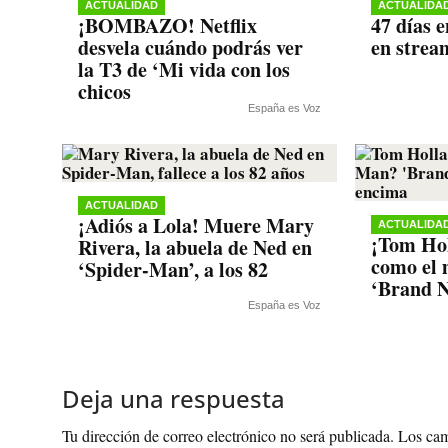
ACTUALIDAD
ACTUALIDA
¡BOMBAZO! Netflix
47 días e
desvela cuándo podrás ver
en strea
la T3 de ‘Mi vida con los
chicos
España es Voz
ACTUALIDAD
¡Adiós a Lola! Muere Mary
ACTUALIDA
¡Tom Hol
Rivera, la abuela de Ned en
como el 
‘Spider-Man’, a los 82
‘Brand N
España es Voz
Deja una respuesta
Tu dirección de correo electrónico no será publicada.
Los cam