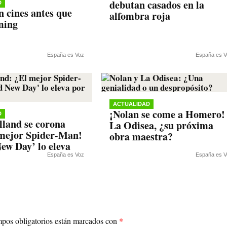
debutan casados en la
D
n cines antes que
alfombra roja
ming
España es Voz
España es V
ACTUALIDAD
¡Nolan se come a Homero!
D
land se corona
La Odisea, ¿su próxima
mejor Spider-Man!
obra maestra?
ew Day’ lo eleva
España es Voz
España es V
pos obligatorios están marcados con
*