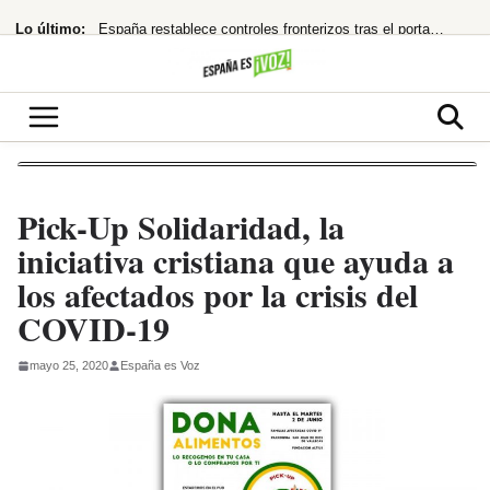
Saltar
Lo último:
España restablece controles fronterizos tras el portazo de Italia
al
contenido
Netflix te encierra en ‘La última casa’: ¿Thriller apocalíptico o copia barata?
16.800 millones para chips que impulsan el futuro de Tesla y SpaceX
¿Quién la invitó y por qué?
¿cuándo te costará un ojo de la cara?
Pick-Up Solidaridad, la
iniciativa cristiana que ayuda a
los afectados por la crisis del
COVID-19
mayo 25, 2020
España es Voz