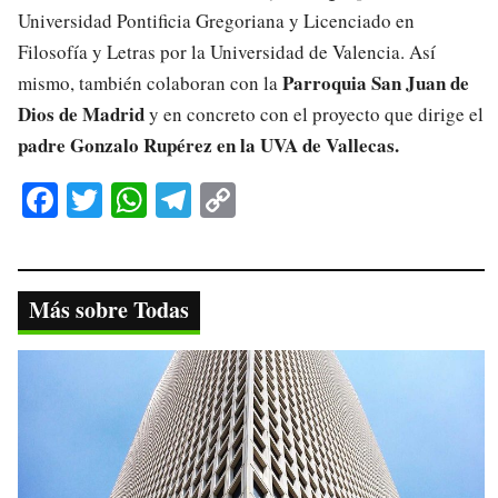
Universidad Pontificia Gregoriana y Licenciado en
Filosofía y Letras por la Universidad de Valencia. Así
Parroquia San Juan de
mismo, también colaboran con la
Dios de Madrid
y en concreto con el proyecto que dirige el
padre Gonzalo Rupérez en la UVA de Vallecas.
Fa
T
W
Te
C
ce
wi
ha
le
op
bo
tte
ts
gr
y
ok
r
A
a
Li
Más sobre Todas
pp
m
nk