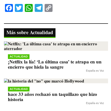
Fa
T
W
Te
C
ce
wi
ha
le
op
bo
tte
ts
gr
y
ok
r
A
a
Li
Más sobre Actualidad
pp
m
nk
ACTUALIDAD
¡Netflix la lía! ‘La última casa’ te atrapa en un
encierro que hiela la sangre
España es Voz
ACTUALIDAD
hace 33 años rechazó un taquillazo que hizo
historia
España es Voz