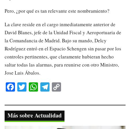
Pero, ¿por qué es tan relevante este nombramiento?
La clave reside en el cargo inmediatamente anterior de
David Blanes, jefe de la Unidad Fiscal y Aeroportuaria de
la Comandancia de Madrid. Bajo su mando, Delcy
Rodríguez entró en el Espacio Schengen sin pasar por los
controles pertinentes, que claramente hubieran hecho
saltar todas las alarmas, para reunirse con otro Ministro,
Jose Luis Ábalos.
Fa
T
W
Te
C
ce
wi
ha
le
op
bo
tte
ts
gr
y
ok
r
A
a
Li
Más sobre Actualidad
pp
m
nk