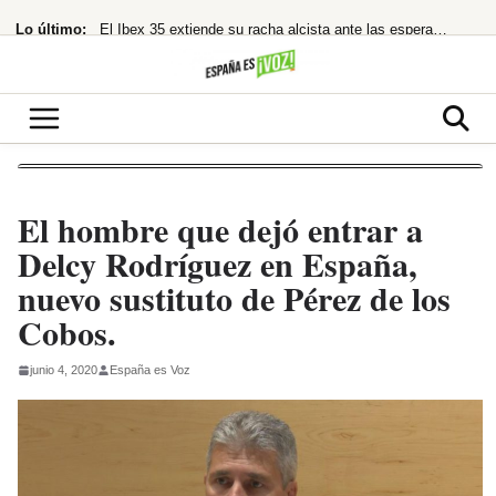
Saltar
Lo último:
El Ibex 35 extiende su racha alcista ante las esperanzas de acuerdo entre EEUU
al
contenido
¡Bomba! EE.UU. tramita la devolución de 121.750 millones por aranceles de Trump
Nokia hunde su beneficio neto en España un 25% en 2025
¡Morgan Freeman, el Rey del Rodeo Oculto! Su Pasión Ecuestre Te Dejará
Temen imputación por financiación ilegal tras la condena a Ábalos
El hombre que dejó entrar a
Delcy Rodríguez en España,
nuevo sustituto de Pérez de los
Cobos.
junio 4, 2020
España es Voz