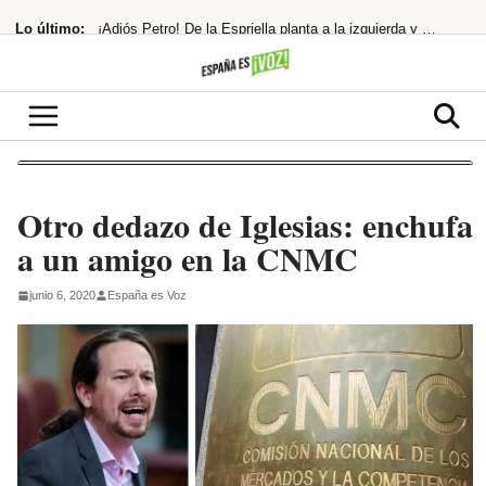
Saltar
Lo último:
¡Adiós Petro! De la Espriella planta a la izquierda y se prepara para gobernar
al
contenido
El Govern carga contra la ley del «concebido no nacido» de Feijóo
¡BOMBAZO! El PSOE denuncia a Ayuso por el ático de lujo en Chamberí
¡Alerta Solar! El Gobierno te trae el eclipse total en directo
«Los polos opuestos no se atraen, y menos si uno es de ahí»
Otro dedazo de Iglesias: enchufa
a un amigo en la CNMC
junio 6, 2020
España es Voz