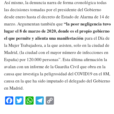
Así mismo, la denuncia narra de forma cronológica todas
las decisiones tomadas por el presidente del Gobierno
desde enero hasta el decreto de Estado de Alarma de 14 de
“la peor negligencia tuvo
marzo. Argumentan también que
lugar el 8 de marzo de 2020, donde es el propio gobierno
el que permite y alienta una manifestación
para el Día de
la Mujer Trabajadora, a la que asisten, solo en la ciudad de
Madrid, (la ciudad con el mayor número de infecciones en
España) por 120.000 personas”. Esta última afirmación la
avalan con un informe de la Guardia Civil que obra en la
causa que investiga la peligrosidad del COVID19 en el 8M,
causa en la que ha sido imputado el delegado del Gobierno
en Madrid.
Fa
T
W
Te
C
ce
wi
ha
le
op