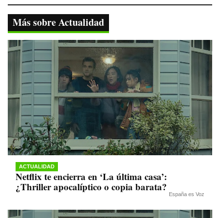
bo
tte
ts
gr
y
ok
r
A
a
Li
Más sobre Actualidad
pp
m
nk
ACTUALIDAD
Netflix te encierra en ‘La última casa’:
¿Thriller apocalíptico o copia barata?
España es Voz