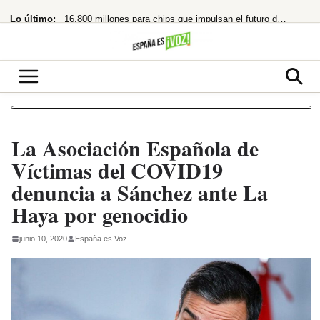
Saltar
Lo último:
16.800 millones para chips que impulsan el futuro de Tesla y SpaceX
al
contenido
¡MERZ EXPLOTA! Remodela su Gobierno a la desesperada tras el escándalo Spahn
¡BOMBAZO! El Senado confirma a Todd Blanche, abogado de Trump, como Fiscal
Ayuso ignora a Puente y se centra en el éxito deportivo: la estrategia
Netflix te encierra en ‘La última casa’: ¿Thriller apocalíptico o copia barata?
La Asociación Española de
Víctimas del COVID19
denuncia a Sánchez ante La
Haya por genocidio
junio 10, 2020
España es Voz