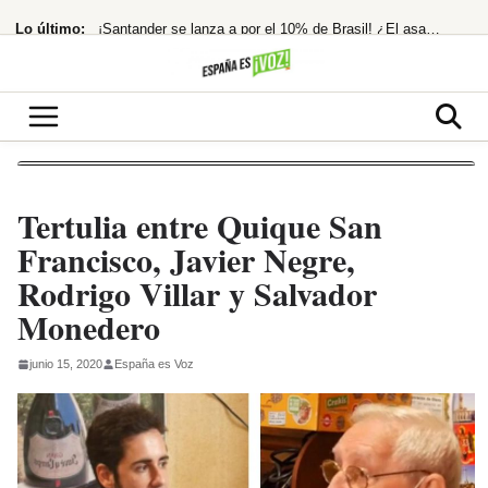
Saltar
Lo último:
¡Santander se lanza a por el 10% de Brasil! ¿El asalto a los 13€ es inminente?
al
contenido
Nokia hunde su beneficio neto en España un 25% en 2025
¡Morgan Freeman, el Rey del Rodeo Oculto! Su Pasión Ecuestre Te Dejará
Temen imputación por financiación ilegal tras la condena a Ábalos
El Ibex 35 extiende su racha alcista ante las esperanzas de acuerdo entre EEUU
Tertulia entre Quique San
Francisco, Javier Negre,
Rodrigo Villar y Salvador
Monedero
junio 15, 2020
España es Voz