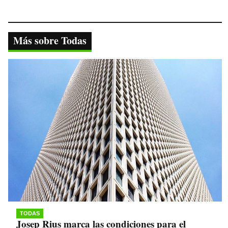
ce
wi
ha
le
op
bo
tte
ts
gr
y
ok
r
A
a
Li
Más sobre Todas
pp
m
nk
TODAS
Josep Rius marca las condiciones para el