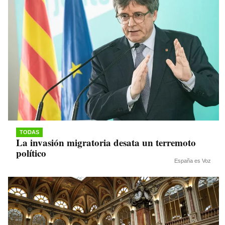
TODAS
La invasión migratoria desata un terremoto
político
España es Voz