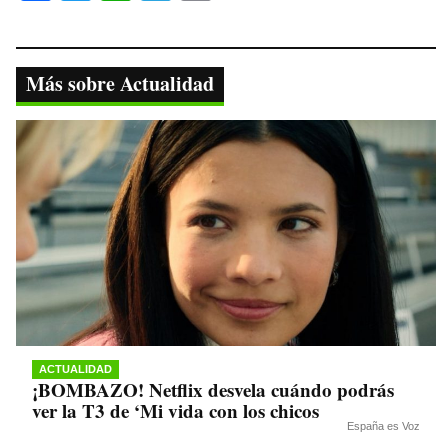
ce
wi
ha
le
op
bo
tte
ts
gr
y
ok
r
A
a
Li
Más sobre Actualidad
pp
m
nk
ACTUALIDAD
¡BOMBAZO! Netflix desvela cuándo podrás
ver la T3 de ‘Mi vida con los chicos
España es Voz