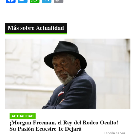
ce
wi
ha
le
op
bo
tte
ts
gr
y
ok
r
A
a
Li
Más sobre Actualidad
pp
m
nk
ACTUALIDAD
¡Morgan Freeman, el Rey del Rodeo Oculto!
Su Pasión Ecuestre Te Dejará
España es Voz