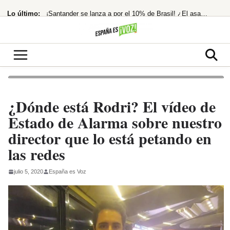
Saltar
Lo último:
¡Santander se lanza a por el 10% de Brasil! ¿El asalto a los 13€ es inminente?
al
contenido
Nokia hunde su beneficio neto en España un 25% en 2025
¡Morgan Freeman, el Rey del Rodeo Oculto! Su Pasión Ecuestre Te Dejará
Temen imputación por financiación ilegal tras la condena a Ábalos
El Ibex 35 extiende su racha alcista ante las esperanzas de acuerdo entre EEUU
¿Dónde está Rodri? El vídeo de
Estado de Alarma sobre nuestro
director que lo está petando en
las redes
julio 5, 2020
España es Voz