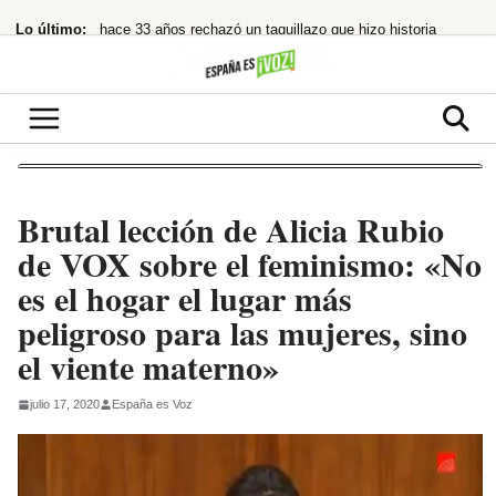
Saltar
Lo último:
hace 33 años rechazó un taquillazo que hizo historia
al
contenido
¿Quién la invitó y por qué?
¿cuándo te costará un ojo de la cara?
España restablece controles fronterizos tras el portazo de Italia
¡Netflix la lía! ‘La última casa’ te atrapa en un encierro que hiela la sangre
Brutal lección de Alicia Rubio
de VOX sobre el feminismo: «No
es el hogar el lugar más
peligroso para las mujeres, sino
el viente materno»
julio 17, 2020
España es Voz