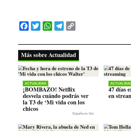
Fa
T
W
Te
C
ce
wi
ha
le
op
bo
tte
ts
gr
y
ok
r
A
a
Li
Más sobre Actualidad
pp
m
nk
ACTUALIDAD
ACTUALIDA
¡BOMBAZO! Netflix
47 días e
desvela cuándo podrás ver
en strea
la T3 de ‘Mi vida con los
chicos
España es Voz