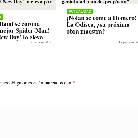
ACTUALIDAD
¡Nolan se come a Homero!
D
land se corona
La Odisea, ¿su próxima
mejor Spider-Man!
obra maestra?
ew Day’ lo eleva
España es Voz
España es V
pos obligatorios están marcados con
*