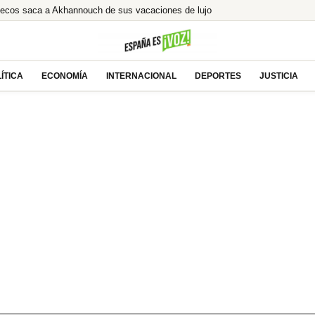
uecos saca a Akhannouch de sus vacaciones de lujo
ón ilegal tras la condena a Ábalos
lcista ante las esperanzas de acuerdo entre EEUU
% de Brasil! ¿El asalto a los 13€ es inminente?
ÍTICA
ECONOMÍA
INTERNACIONAL
DEPORTES
JUSTICIA
e tras la millonaria compra