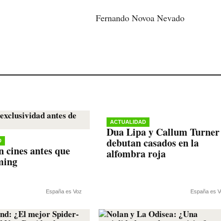
Fernando Novoa Nevado
ACTUALIDAD
Dua Lipa y Callum Turner
debutan casados en la
D
n cines antes que
alfombra roja
ming
España es Voz
España es V