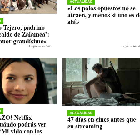
ACTUALIDAD
«Los polos opuestos no se
atraen, y menos si uno es d
ahí»
D
 Tejero, padrino
lcalde de Zalamea’:
onor grandísimo»
España es Voz
España es V
D
ACTUALIDAD
O! Netflix
47 días en cines antes que
cuándo podrás ver
en streaming
‘Mi vida con los