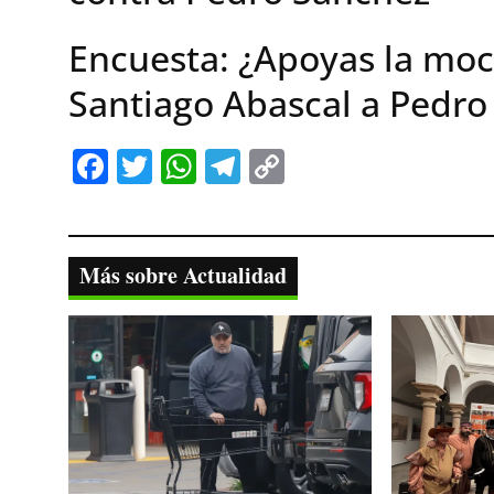
Encuesta: ¿Apoyas la moc
Santiago Abascal a Pedro
Fa
T
W
Te
C
ce
wi
ha
le
op
bo
tte
ts
gr
y
ok
r
A
a
Li
Más sobre Actualidad
pp
m
nk