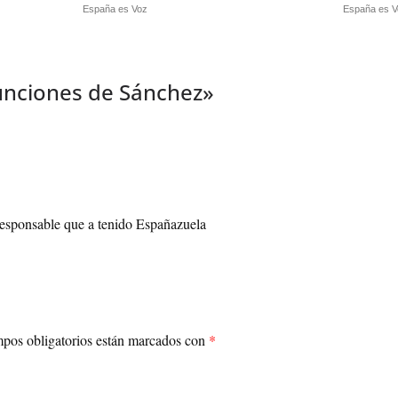
España es Voz
España es V
unciones de Sánchez
»
irresponsable que a tenido Españazuela
pos obligatorios están marcados con
*