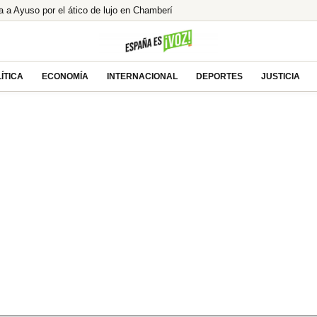
 Ayuso por el ático de lujo en Chamberí
o Joey de ‘Friends’, ¿encontró el amor
l alcalde de Zalamea’: «Es un honor grandísimo»
la mayor caída de ingresos para los españoles
ÍTICA
ECONOMÍA
INTERNACIONAL
DEPORTES
JUSTICIA
del «concebido no nacido» de Feijóo