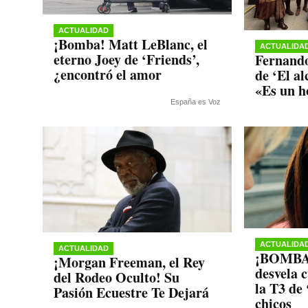
ACTUALIDAD
¡Bomba! Matt LeBlanc, el
ACTUALIDA
eterno Joey de ‘Friends’,
Fernando
¿encontró el amor
de ‘El a
«Es un h
España es Voz
ACTUALIDA
ACTUALIDAD
¡BOMBAZ
¡Morgan Freeman, el Rey
desvela 
del Rodeo Oculto! Su
la T3 de 
Pasión Ecuestre Te Dejará
chicos