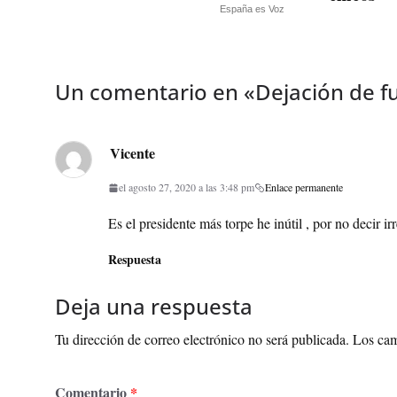
España es Voz
Un comentario en «
Dejación de f
Vicente
el agosto 27, 2020 a las 3:48 pm
Enlace permanente
Es el presidente más torpe he inútil , por no decir 
Respuesta
Deja una respuesta
Tu dirección de correo electrónico no será publicada.
Los cam
Comentario
*