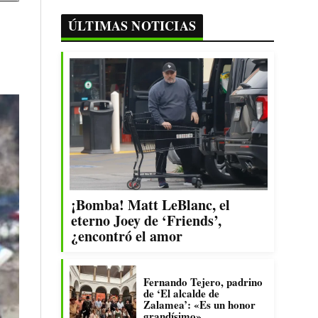
ÚLTIMAS NOTICIAS
¡Bomba! Matt LeBlanc, el
eterno Joey de ‘Friends’,
¿encontró el amor
Fernando Tejero, padrino
de ‘El alcalde de
Zalamea’: «Es un honor
grandísimo»