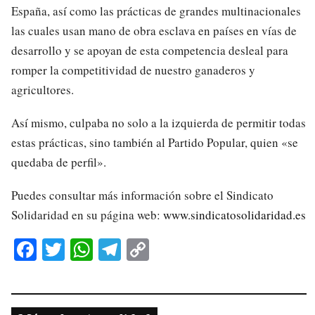
España, así como las prácticas de grandes multinacionales
las cuales usan mano de obra esclava en países en vías de
desarrollo y se apoyan de esta competencia desleal para
romper la competitividad de nuestro ganaderos y
agricultores.
Así mismo, culpaba no solo a la izquierda de permitir todas
estas prácticas, sino también al Partido Popular, quien «se
quedaba de perfil».
Puedes consultar más información sobre el Sindicato
Solidaridad en su página web:
www.sindicatosolidaridad.es
Fa
T
W
Te
C
ce
wi
ha
le
op
bo
tte
ts
gr
y