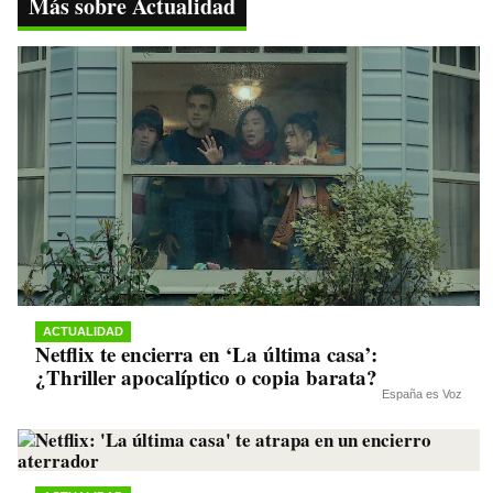
ok
r
A
a
Li
Más sobre Actualidad
pp
m
nk
ACTUALIDAD
Netflix te encierra en ‘La última casa’:
¿Thriller apocalíptico o copia barata?
España es Voz