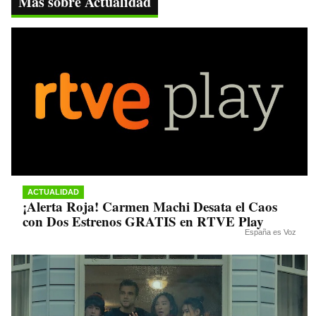
Más sobre Actualidad
pp
m
nk
ACTUALIDAD
¡Alerta Roja! Carmen Machi Desata el Caos
con Dos Estrenos GRATIS en RTVE Play
España es Voz