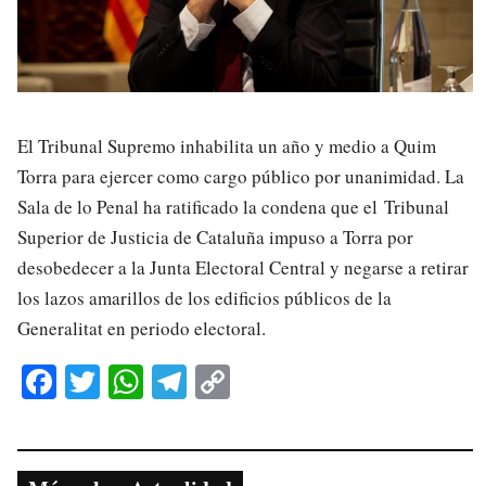
El Tribunal Supremo inhabilita un año y medio a Quim
Torra para ejercer como cargo público por unanimidad. La
Sala de lo Penal ha ratificado la condena que el Tribunal
Superior de Justicia de Cataluña impuso a Torra por
desobedecer a la Junta Electoral Central y negarse a retirar
los lazos amarillos de los edificios públicos de la
Generalitat en periodo electoral.
Fa
T
W
Te
C
ce
wi
ha
le
op
bo
tte
ts
gr
y
ok
r
A
a
Li