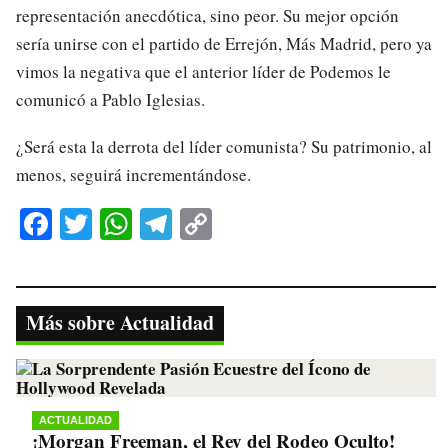
representación anecdótica, sino peor. Su mejor opción
sería unirse con el partido de Errejón, Más Madrid, pero ya
vimos la negativa que el anterior líder de Podemos le
comunicó a Pablo Iglesias.
¿Será esta la derrota del líder comunista? Su patrimonio, al
menos, seguirá incrementándose.
Fa
T
W
Te
C
ce
wi
ha
le
op
bo
tte
ts
gr
y
ok
r
A
a
Li
Más sobre Actualidad
pp
m
nk
ACTUALIDAD
¡Morgan Freeman, el Rey del Rodeo Oculto!