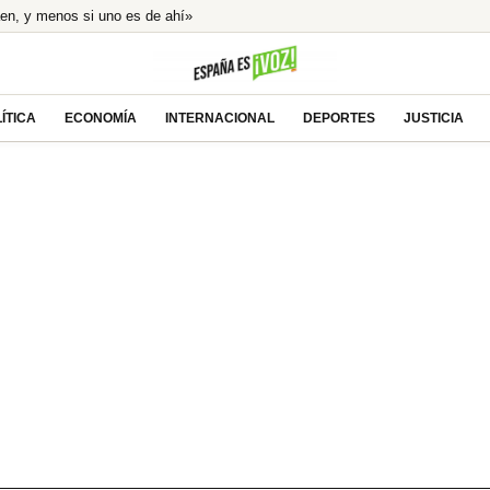
aen, y menos si uno es de ahí»
la mayor caída de ingresos para los españoles
del «concebido no nacido» de Feijóo
 Ayuso por el ático de lujo en Chamberí
ÍTICA
ECONOMÍA
INTERNACIONAL
DEPORTES
JUSTICIA
e el eclipse total en directo