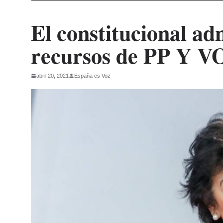
El constitucional ad
recursos de PP Y VO
abril 20, 2021
España es Voz