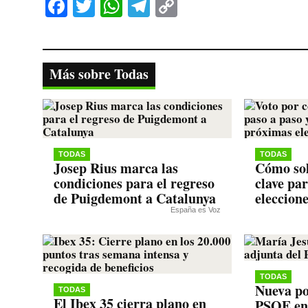
Fa
T
W
Te
C
ce
wi
ha
le
op
bo
tte
ts
gr
y
ok
r
A
a
Li
Más sobre Todas
pp
m
nk
TODAS
TODAS
Josep Rius marca las
Cómo sol
condiciones para el regreso
clave pa
de Puigdemont a Catalunya
eleccion
España es Voz
TODAS
Nueva po
TODAS
El Ibex 35 cierra plano en
PSOE en