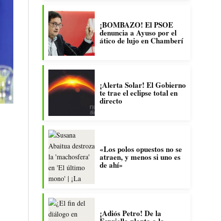
¡BOMBAZO! El PSOE
denuncia a Ayuso por el
ático de lujo en Chamberí
¡Alerta Solar! El Gobierno
te trae el eclipse total en
directo
«Los polos opuestos no se
atraen, y menos si uno es
de ahí»
¡Adiós Petro! De la
Espriella planta a la