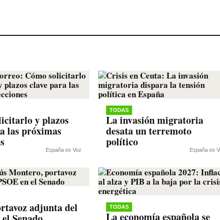
TODAS
icitarlo y plazos
La invasión migratoria
ra las próximas
desata un terremoto
es
político
España es Voz
España es V
rtavoz adjunta del
TODAS
La economía española se
 el Senado