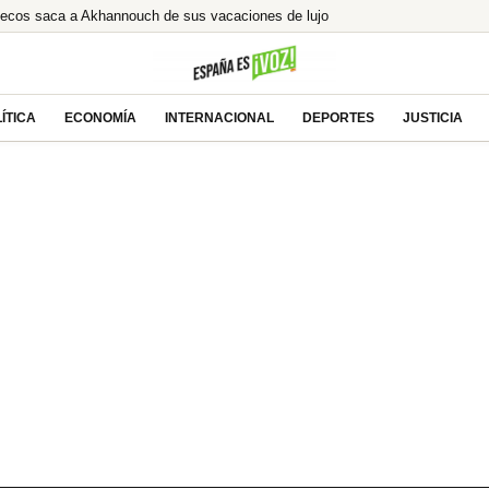
uecos saca a Akhannouch de sus vacaciones de lujo
ón ilegal tras la condena a Ábalos
lcista ante las esperanzas de acuerdo entre EEUU
% de Brasil! ¿El asalto a los 13€ es inminente?
ÍTICA
ECONOMÍA
INTERNACIONAL
DEPORTES
JUSTICIA
e tras la millonaria compra