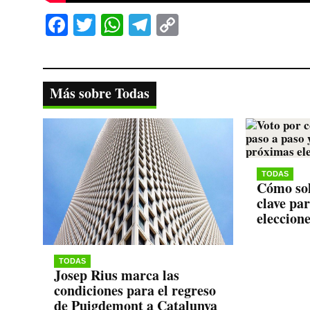
Fa
T
W
Te
C
ce
wi
ha
le
op
bo
tte
ts
gr
y
ok
r
A
a
Li
Más sobre Todas
pp
m
nk
TODAS
Cómo sol
clave pa
eleccion
TODAS
Josep Rius marca las
condiciones para el regreso
de Puigdemont a Catalunya