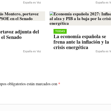
España es Voz
España es V
rtavoz adjunta del
TODAS
La economía española se
 el Senado
frena ante la inflación y la
crisis energética
España es Voz
España es V
pos obligatorios están marcados con
*