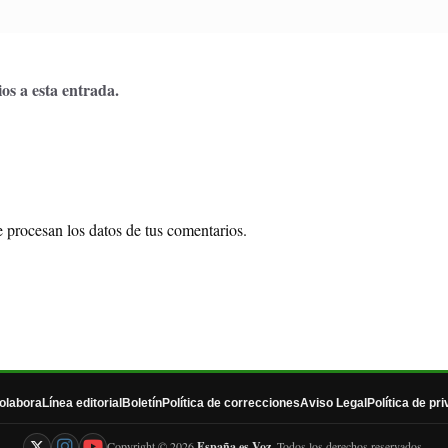
os a esta entrada.
procesan los datos de tus comentarios.
olabora
Línea editorial
Boletín
Política de correcciones
Aviso Legal
Política de pr
Copyright © 2026
España es Voz
. Todos los derechos reservados.