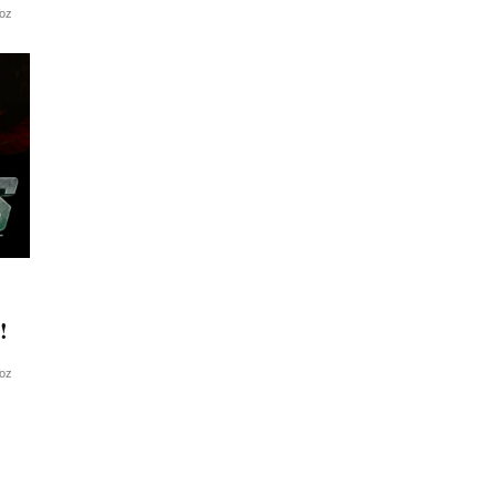
oz
!
oz