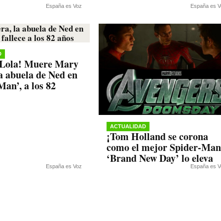
España es Voz
España es V
D
 Lola! Muere Mary
la abuela de Ned en
Man’, a los 82
ACTUALIDAD
¡Tom Holland se corona
como el mejor Spider-Man
‘Brand New Day’ lo eleva
España es Voz
España es V