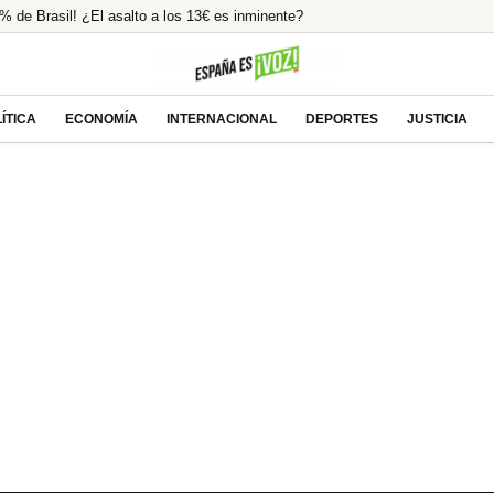
% de Brasil! ¿El asalto a los 13€ es inminente?
o en España un 25% en 2025
odeo Oculto! Su Pasión Ecuestre Te Dejará
ión ilegal tras la condena a Ábalos
ÍTICA
ECONOMÍA
INTERNACIONAL
DEPORTES
JUSTICIA
lcista ante las esperanzas de acuerdo entre EEUU