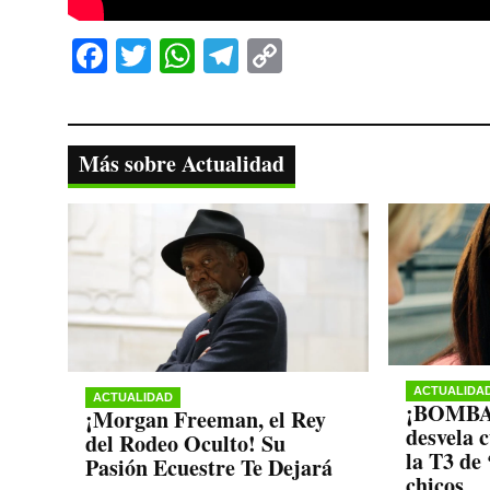
Fa
T
W
Te
C
ce
wi
ha
le
op
bo
tte
ts
gr
y
ok
r
A
a
Li
Más sobre Actualidad
pp
m
nk
ACTUALIDA
ACTUALIDAD
¡BOMBAZ
¡Morgan Freeman, el Rey
desvela 
del Rodeo Oculto! Su
la T3 de 
Pasión Ecuestre Te Dejará
chicos