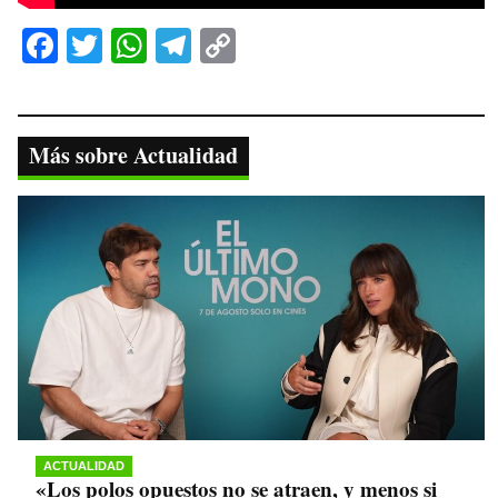
Fa
T
W
Te
C
ce
wi
ha
le
op
bo
tte
ts
gr
y
ok
r
A
a
Li
Más sobre Actualidad
pp
m
nk
ACTUALIDAD
«Los polos opuestos no se atraen, y menos si