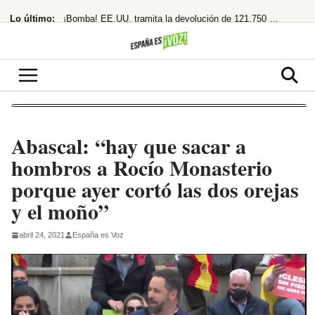
Saltar
Lo último:
¡Bomba! EE.UU. tramita la devolución de 121.750 millones por aranceles de Trump
al
contenido
«Los polos opuestos no se atraen, y menos si uno es de ahí»
¡Adiós Petro! De la Espriella planta a la izquierda y se prepara para gobernar
¡Cuidado! Mirar el eclipse solar sin gafas homologadas te puede dejar ciego
¡Acusa una trama digital y deja un legado en llamas!
Abascal: “hay que sacar a
hombros a Rocío Monasterio
porque ayer cortó las dos orejas
y el moño”
abril 24, 2021
España es Voz