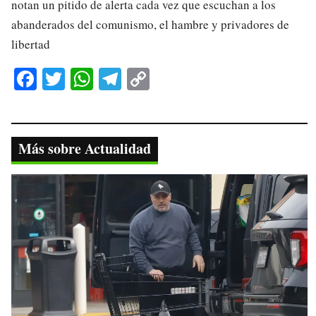
notan un pitido de alerta cada vez que escuchan a los
abanderados del comunismo, el hambre y privadores de
libertad
Fa
T
W
Te
C
ce
wi
ha
le
op
bo
tte
ts
gr
y
ok
r
A
a
Li
Más sobre Actualidad
pp
m
nk