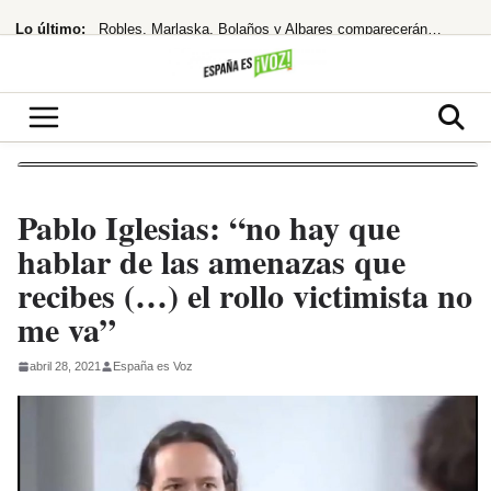
Saltar
Lo último:
Robles, Marlaska, Bolaños y Albares comparecerán en el Congreso por la crisis
al
contenido
Vox exige investigar a Sánchez por traición tras el colapso de seguridad
¡Guerra de fronteras! España responde a Meloni con controles a Italia tras su
¿Giro en la política migratoria? Sánchez pilota la crisis de Ceuta
¡Alerta Roja! Carmen Machi Desata el Caos con Dos Estrenos GRATIS en RTVE Play
Pablo Iglesias: “no hay que
hablar de las amenazas que
recibes (…) el rollo victimista no
me va”
abril 28, 2021
España es Voz