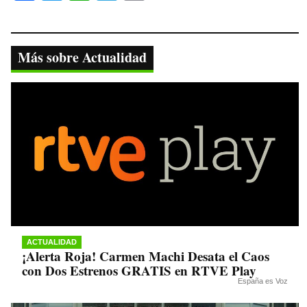
ce
wi
ha
le
op
bo
tte
ts
gr
y
ok
r
A
a
Li
Más sobre Actualidad
pp
m
nk
ACTUALIDAD
¡Alerta Roja! Carmen Machi Desata el Caos
con Dos Estrenos GRATIS en RTVE Play
España es Voz