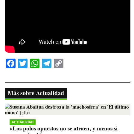
Fa
T
W
Te
C
ce
wi
ha
le
op
bo
tte
ts
gr
y
ok
r
A
a
Li
Más sobre Actualidad
pp
m
nk
ACTUALIDAD
«Los polos opuestos no se atraen, y menos si