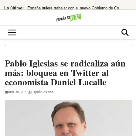
Saltar
Lo último:
España quiere trabajar con el nuevo Gobierno de Colombia
al
contenido
¿cuándo te costará un ojo de la cara?
España restablece controles fronterizos tras el portazo de Italia
¡Netflix la lía! ‘La última casa’ te atrapa en un encierro que hiela la sangre
hace 33 años rechazó un taquillazo que hizo historia
Pablo Iglesias se radicaliza aún
más: bloquea en Twitter al
economista Daniel Lacalle
abril 30, 2021
España es Voz