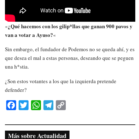
¿Qué hacemos con los gilip*llas que ganan 900 pavos y
«
van a votar a Ayuso?
«
Sin embargo, el fundador de Podemos no se queda ahí, y es
que desea el mal a estas personas, deseando que se peguen
una h*stia.
¿Son estos votantes a los que la izquierda pretende
defender?
Fa
T
W
Te
C
ce
wi
ha
le
op
bo
tte
ts
gr
y
ok
r
A
a
Li
Más sobre Actualidad