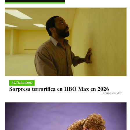
pp
m
nk
ACTUALIDAD
Sorpresa terrorífica en HBO Max en 2026
España es Voz