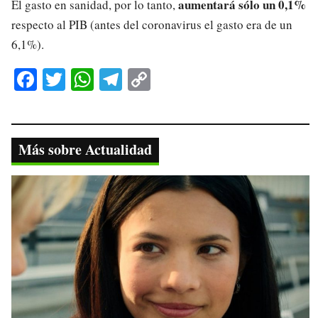
aumentará sólo un 0,1%
El gasto en sanidad, por lo tanto,
respecto al PIB (antes del coronavirus el gasto era de un
6,1%).
Fa
T
W
Te
C
ce
wi
ha
le
op
bo
tte
ts
gr
y
ok
r
A
a
Li
Más sobre Actualidad
pp
m
nk