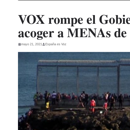
VOX rompe el Gobie
acoger a MENAs de
mayo 21, 2021
España es Voz