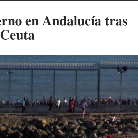
rno en Andalucía tras
 Ceuta