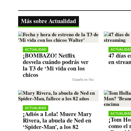
ce
wi
ha
le
op
bo
tte
ts
gr
y
ok
r
A
a
Li
Más sobre Actualidad
pp
m
nk
ACTUALIDAD
ACTUALIDA
¡BOMBAZO! Netflix
47 días e
desvela cuándo podrás ver
en strea
la T3 de ‘Mi vida con los
chicos
España es Voz
ACTUALIDAD
¡Adiós a Lola! Muere Mary
ACTUALIDA
¡Tom Hol
Rivera, la abuela de Ned en
como el 
‘Spider-Man’, a los 82