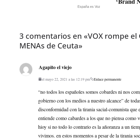
‘Brand N
España es Voz
3 comentarios en «
VOX rompe el 
MENAs de Ceuta
»
Agapito el viejo
el mayo 22, 2021 a las 12:19 pm
Enlace permanente
“no todos los españoles somos cobardes ni nos comp
gobierno con los medios a nuestro alcance” de toda
disconformidad con la tirania sacial-comunista que es
entiende como cabardes a los que no piensa como v
hioy si no todo lo contrario es la añoranza a un tie
vivimos. en estos momentos a pesar de la tirania so