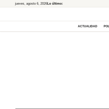
Saltar
jueves, agosto 6, 2026
Lo último:
al
contenido
ACTUALIDAD
POL