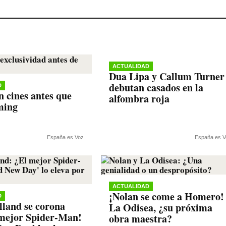
ACTUALIDAD
Dua Lipa y Callum Turner
debutan casados en la
D
n cines antes que
alfombra roja
ming
España es Voz
España es V
ACTUALIDAD
¡Nolan se come a Homero!
D
land se corona
La Odisea, ¿su próxima
mejor Spider-Man!
obra maestra?