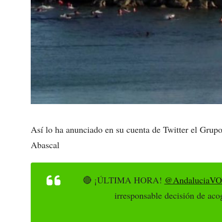
Así lo ha anunciado en su cuenta de Twitter el Grup
Abascal
🔴 ¡ÚLTIMA HORA!
@AndaluciaV
irresponsable decisión de ac