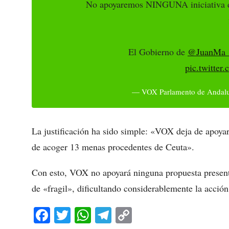
No apoyaremos NINGUNA iniciativa 
El Gobierno de
@JuanMa_
pic.twitte
— VOX Parlamento de Andal
La justificación ha sido simple: «VOX deja de apoyar
de acoger 13 menas procedentes de Ceuta».
Con esto, VOX no apoyará ninguna propuesta presenta
de «fragil», dificultando considerablemente la acci
Fa
T
W
Te
C