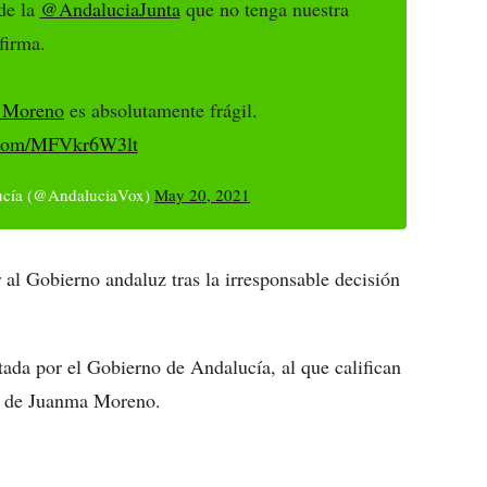
de la
@AndaluciaJunta
que no tenga nuestra
firma.
Moreno
es absolutamente frágil.
r.com/MFVkr6W3lt
ucía (@AndaluciaVox)
May 20, 2021
 al Gobierno andaluz tras la irresponsable decisión
da por el Gobierno de Andalucía, al que califican
ón de Juanma Moreno.