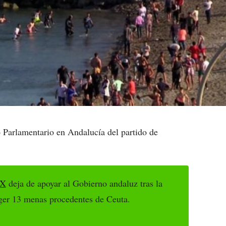
o Parlamentario en Andalucía del partido de
OX
deja de apoyar al Gobierno andaluz tras la
oger 13 menas procedentes de Ceuta.