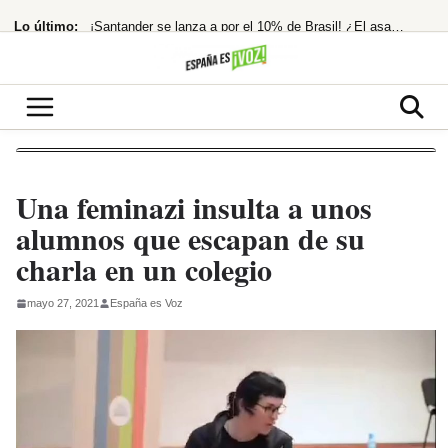
Saltar
Lo último:
¡Santander se lanza a por el 10% de Brasil! ¿El asalto a los 13€ es inminente?
al
contenido
Nokia hunde su beneficio neto en España un 25% en 2025
¡Morgan Freeman, el Rey del Rodeo Oculto! Su Pasión Ecuestre Te Dejará
Temen imputación por financiación ilegal tras la condena a Ábalos
El Ibex 35 extiende su racha alcista ante las esperanzas de acuerdo entre EEUU
Una feminazi insulta a unos
alumnos que escapan de su
charla en un colegio
mayo 27, 2021
España es Voz