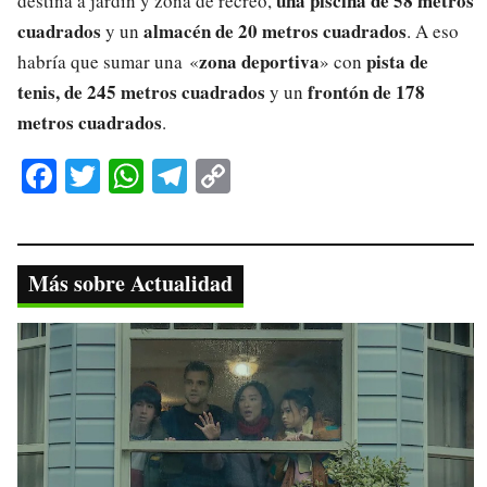
una piscina de 58 metros
destina a jardín y zona de recreo,
cuadrados
almacén de 20 metros cuadrados
y un
. A eso
zona deportiva
pista de
habría que sumar una «
» con
tenis, de 245 metros cuadrados
frontón de 178
y un
metros cuadrados
.
Fa
T
W
Te
C
ce
wi
ha
le
op
bo
tte
ts
gr
y
ok
r
A
a
Li
Más sobre Actualidad
pp
m
nk