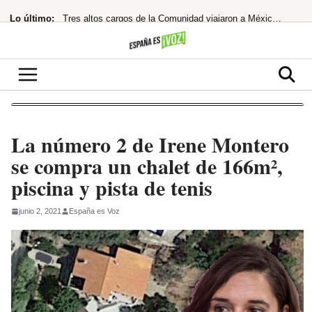
Saltar
Lo último:
Tres altos cargos de la Comunidad viajaron a México con Ayuso y gastaron 15.000
al
contenido
España restablece controles fronterizos tras el portazo de Italia
¡Netflix la lía! ‘La última casa’ te atrapa en un encierro que hiela la sangre
hace 33 años rechazó un taquillazo que hizo historia
España quiere trabajar con el nuevo Gobierno de Colombia
La número 2 de Irene Montero
se compra un chalet de 166m²,
piscina y pista de tenis
junio 2, 2021
España es Voz