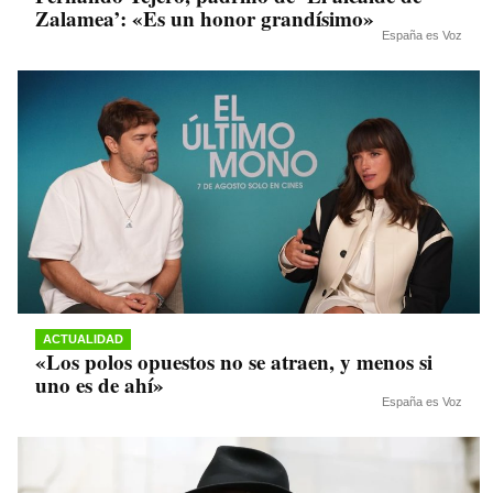
Zalamea’: «Es un honor grandísimo»
España es Voz
ACTUALIDAD
«Los polos opuestos no se atraen, y menos si
uno es de ahí»
España es Voz