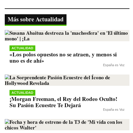
bo
tte
ts
gr
y
ok
r
A
a
Li
Más sobre Actualidad
pp
m
nk
ACTUALIDAD
«Los polos opuestos no se atraen, y menos si
uno es de ahí»
España es Voz
ACTUALIDAD
¡Morgan Freeman, el Rey del Rodeo Oculto!
Su Pasión Ecuestre Te Dejará
España es Voz