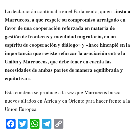
insta a
La declaración continuaba en el Parlamento, quien «
Marruecos, a que respete su compromiso arraigado en
favor de una cooperación reforzada en materia de
gestión de fronteras y movilidad migratoria, en un
espíritu de cooperación y diálogo
hace hincapié en la
» y «
importancia que reviste reforzar la asociación entre la
Unión y Marruecos, que debe tener en cuenta las
necesidades de ambas partes de manera equilibrada y
equitativa
«.
Esta condena se produce a la vez que Marruecos busca
nuevos aliados en África y en Oriente para hacer frente a la
Unión Europea
Fa
T
W
Te
C
ce
wi
ha
le
op