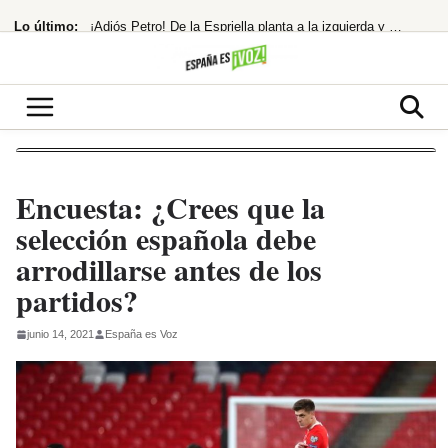
Saltar
Lo último:
¡Adiós Petro! De la Espriella planta a la izquierda y se prepara para gobernar
al
contenido
El Govern carga contra la ley del «concebido no nacido» de Feijóo
¡BOMBAZO! El PSOE denuncia a Ayuso por el ático de lujo en Chamberí
¡Alerta Solar! El Gobierno te trae el eclipse total en directo
«Los polos opuestos no se atraen, y menos si uno es de ahí»
Encuesta: ¿Crees que la
selección española debe
arrodillarse antes de los
partidos?
junio 14, 2021
España es Voz