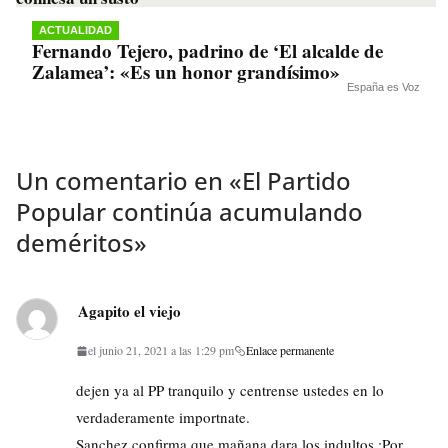
ACTUALIDAD
Fernando Tejero, padrino de ‘El alcalde de
Zalamea’: «Es un honor grandísimo»
España es Voz
Un comentario en «
El Partido
Popular continúa acumulando
deméritos
»
Agapito el viejo
el junio 21, 2021 a las 1:29 pm
Enlace permanente
dejen ya al PP tranquilo y centrense ustedes en lo
verdaderamente importnate.
Sanchez confirma que mañana dara los indultos :Por