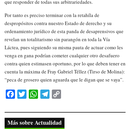
que responder de todas sus arbitrariedades.
Por tanto es preciso terminar con la retahíla de
despropósitos contra nuestro Estado de derecho y su
ordenamiento jurídico de esta panda de desaprensivos que
revelan un totalitarismo sin parangón en toda la Vía
Láctea, pues siguiendo su misma pauta de actuar como les
venga en gana podrían cometer cualquier otro desafuero
contra quien estimasen oportuno, por lo que deben tener en
cuenta la máxima de Fray Gabriel Téllez (Tirso de Molina):
“peca de grosero quien aguarda que le digan que se vaya”.
Fa
T
W
Te
C
ce
wi
ha
le
op
bo
tte
ts
gr
y
ok
r
A
a
Li
Más sobre Actualidad