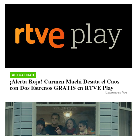
pp
m
nk
ACTUALIDAD
¡Alerta Roja! Carmen Machi Desata el Caos
con Dos Estrenos GRATIS en RTVE Play
España es Voz