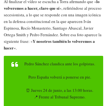
lo
Al finalizar el vídeo se escucha a Torra afirmando que «
volveremos a hacer, claro que sí
«, refiriéndose al proceso
secesionista, a lo que se responde con una imagen icónica
en la defensa constitucional en la que aparecen Iván
Espinosa, Rocío Monasterio, Santiago Abascal, Javier
Ortega Smith y Pedro Fernández. Sobre esa foto aparece la
Y nosotros también lo volveremos a
siguiente frase: «
hacer
«.
Pedro Sánchez claudica ante los golpistas.
Pero España volverá a ponerse en pie.
⏰ Jueves 24 de junio, a las 13:00 horas.
📍 Frente al Tribunal Supremo.