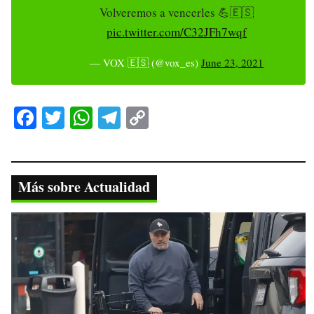
Volveremos a vencerles 💪🇪🇸
pic.twitter.com/C32JFh7wqf
— VOX 🇪🇸 (@vox_es)
June 23, 2021
Fa
T
W
Te
C
ce
wi
ha
le
op
bo
tte
ts
gr
y
ok
r
A
a
Li
Más sobre Actualidad
pp
m
nk