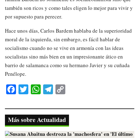
también son ricos y como tales eligen lo mejor para vivir y
por supuesto para perecer.
Hace unos días, Carlos Bardem hablaba de la superioridad
moral de la izquierda, sin embargo, es fácil hablar de
socialismo cuando no se vive en armonía con las ideas
socialistas sino más bien en un impresionante ático en
barrio de salamanca como su hermano Javier y su cuñada
Penélope.
Fa
T
W
Te
C
ce
wi
ha
le
op
bo
tte
ts
gr
y
ok
r
A
a
Li
Más sobre Actualidad
pp
m
nk