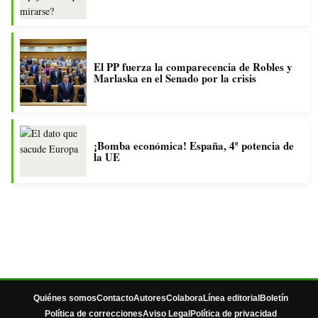
El PP fuerza la comparecencia de Robles y
Marlaska en el Senado por la crisis
¡Bomba económica! España, 4ª potencia de
la UE
Quiénes somos
Contacto
Autores
Colabora
Línea editorial
Boletín
Política de correcciones
Aviso Legal
Política de privacidad