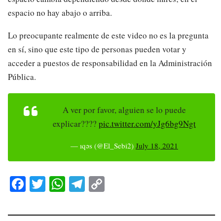
espacio no hay abajo o arriba.
Lo preocupante realmente de este video no es la pregunta
en sí, sino que este tipo de personas pueden votar y
acceder a puestos de responsabilidad en la Administración
Pública.
A ver por favor, alguien se lo puede
explicar????
pic.twitter.com/yJg6bg9Ngt
— ıqǝs (@El_Sebi2)
July 18, 2021
Fa
T
W
Te
C
ce
wi
ha
le
op
bo
tte
ts
gr
y