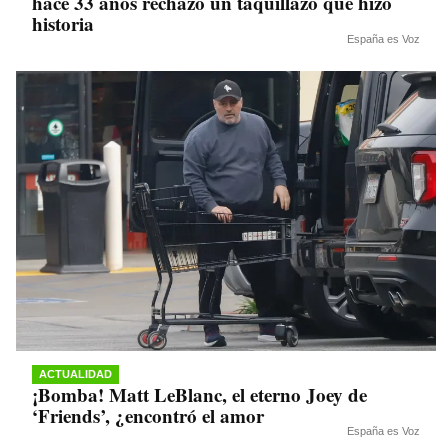
hace 33 años rechazó un taquillazo que hizo
historia
España es Voz
ACTUALIDAD
¡Bomba! Matt LeBlanc, el eterno Joey de
‘Friends’, ¿encontró el amor
España es Voz