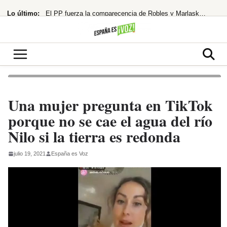
Saltar
Lo último:
El PP fuerza la comparecencia de Robles y Marlaska en el Senado por la crisis
al
contenido
Robles señala a Marruecos por la crisis de Ceuta y exige investigación
La banca planta cara a la CNMC y defiende su competitividad
168 muertos en Hong Kong por un descuido mortal
¡España al borde del abismo! El modelo holandés de pensiones, ¿la única salida?
Una mujer pregunta en TikTok
porque no se cae el agua del río
Nilo si la tierra es redonda
julio 19, 2021
España es Voz