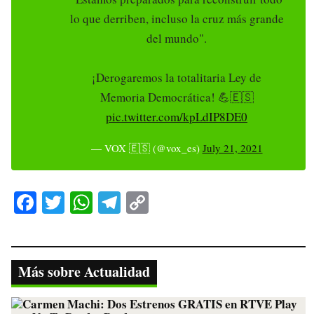
lo que derriben, incluso la cruz más grande
del mundo".
¡Derogaremos la totalitaria Ley de
Memoria Democrática! 💪🇪🇸
pic.twitter.com/kpLdIP8DE0
— VOX 🇪🇸 (@vox_es)
July 21, 2021
Fa
T
W
Te
C
ce
wi
ha
le
op
bo
tte
ts
gr
y
ok
r
A
a
Li
Más sobre Actualidad
pp
m
nk