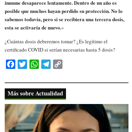
inmune desaparece lentamente. Dentro de un año es
posible que muchos hayan perdido su protección. No lo
sabemos todavía, pero si se recibiera una tercera dosis,
esta se activaría de nuevo.
«
¿Cuántas dosis deberemos tomar? ¿Es legítimo el
certificado COVID si serían necesarias hasta 5 dosis?
Fa
T
W
Te
C
ce
wi
ha
le
op
bo
tte
ts
gr
y
ok
r
A
a
Li
Más sobre Actualidad
pp
m
nk