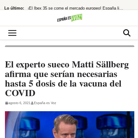
Saltar
Lo último:
¡El Ibex 35 se come el mercado europeo! España lidera las alzas mientras otros
al
contenido
¡Santander se lanza a por el 10% de Brasil! ¿El asalto a los 13€ es inminente?
Despidos masivos en el horizonte tras la millonaria compra
¡Bochorno real! El Rey de Marruecos saca a Akhannouch de sus vacaciones de lujo
Cuatro Años de Caos y Promesas Incumplidas en Colombia
El experto sueco Matti Sällberg
afirma que serían necesarias
hasta 5 dosis de la vacuna del
COVID
agosto 6, 2021
España es Voz