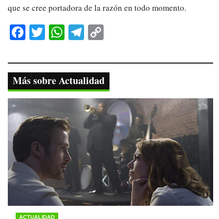
que se cree portadora de la razón en todo momento.
Fa
T
W
Te
C
ce
wi
ha
le
op
bo
tte
ts
gr
y
ok
r
A
a
Li
Más sobre Actualidad
pp
m
nk
ACTUALIDAD