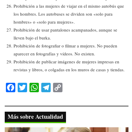
Prohibición a las mujeres de viajar en el mismo autobús que
los hombres. Los autobuses se dividen son «solo para
hombres» o «solo para mujeres».
Prohibición de usar pantalones acampanados, aunque se
lleven bajo el burka.
Prohibición de fotografiar o filmar a mujeres. No pueden
aparecer en fotografías y vídeos. No existen.
Prohibición de publicar imágenes de mujeres impresas en
revistas y libros, o colgadas en los muros de casas y tiendas.
Fa
T
W
Te
C
ce
wi
ha
le
op
bo
tte
ts
gr
y
ok
r
A
a
Li
Más sobre Actualidad
pp
m
nk