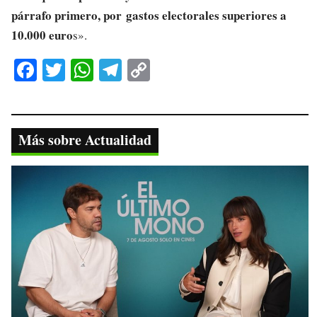
párrafo primero, por gastos electorales superiores a
10.000 euro
s».
Fa
T
W
Te
C
ce
wi
ha
le
op
bo
tte
ts
gr
y
ok
r
A
a
Li
Más sobre Actualidad
pp
m
nk