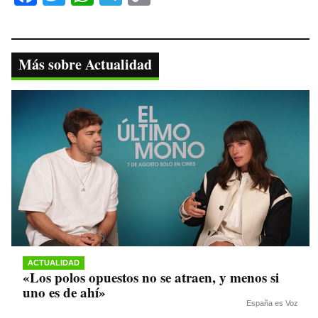
ce
wi
ha
le
op
bo
tte
ts
gr
y
ok
r
A
a
Li
Más sobre Actualidad
pp
m
nk
ACTUALIDAD
«Los polos opuestos no se atraen, y menos si
uno es de ahí»
España es Voz