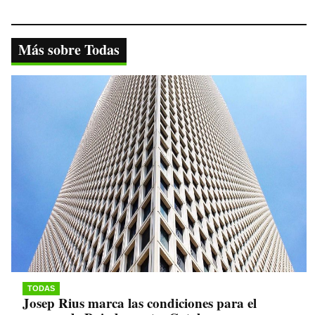
ce
wi
ha
le
op
bo
tte
ts
gr
y
ok
r
A
a
Li
Más sobre Todas
pp
m
nk
TODAS
Josep Rius marca las condiciones para el