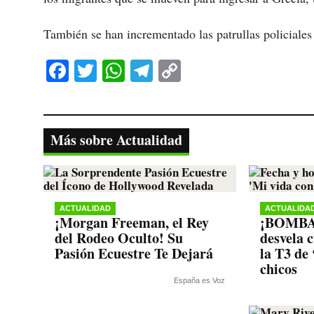
También se han incrementado las patrullas policiales a
Fa
T
W
Te
C
ce
wi
ha
le
op
bo
tte
ts
gr
y
ok
r
A
a
Li
Más sobre Actualidad
pp
m
nk
ACTUALIDAD
ACTUALIDA
¡Morgan Freeman, el Rey
¡BOMBAZ
del Rodeo Oculto! Su
desvela 
Pasión Ecuestre Te Dejará
la T3 de 
chicos
España es Voz