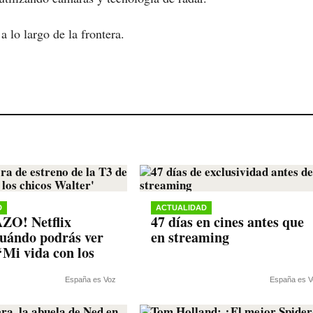
 lo largo de la frontera.
D
ACTUALIDAD
O! Netflix
47 días en cines antes que
cuándo podrás ver
en streaming
‘Mi vida con los
España es Voz
España es V