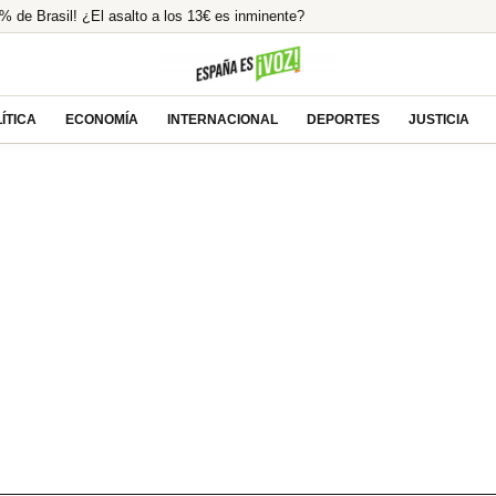
% de Brasil! ¿El asalto a los 13€ es inminente?
o en España un 25% en 2025
odeo Oculto! Su Pasión Ecuestre Te Dejará
ión ilegal tras la condena a Ábalos
ÍTICA
ECONOMÍA
INTERNACIONAL
DEPORTES
JUSTICIA
lcista ante las esperanzas de acuerdo entre EEUU