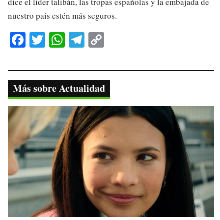
dice el líder talibán, las tropas españolas y la embajada de
nuestro país estén más seguros.
Fa
T
W
Te
C
ce
wi
ha
le
op
bo
tte
ts
gr
y
ok
r
A
a
Li
Más sobre Actualidad
pp
m
nk