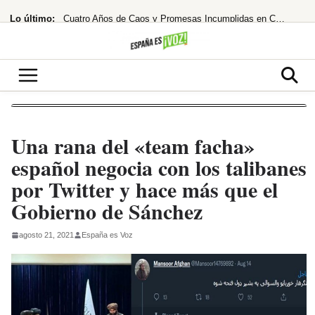
Saltar
Lo último:
Cuatro Años de Caos y Promesas Incumplidas en Colombia
al
contenido
El Ibex 35 extiende su racha alcista ante las esperanzas de acuerdo entre EEUU
¡Santander se lanza a por el 10% de Brasil! ¿El asalto a los 13€ es inminente?
Despidos masivos en el horizonte tras la millonaria compra
¡Bochorno real! El Rey de Marruecos saca a Akhannouch de sus vacaciones de lujo
Una rana del «team facha»
español negocia con los talibanes
por Twitter y hace más que el
Gobierno de Sánchez
agosto 21, 2021
España es Voz