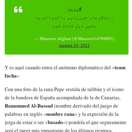
#عاجل
د ننګرهار خوږیاڼو والسوالۍ په
بشپړ ډول فتحه شوه
— Mansoor Afghan (@Mansoor14769892)
August 14, 2021
team
Y es aquí cuando entra el anónimo diplomático del «
facha
«
Con una foto de la rana Pepe vestida de talibán y el icono
de la bandera de España acompañada de la de Canarias,
Ranammed Al-Bassad
(nombre derivado del juego de
nombre rana
palabras en inglés «
» y la expresión de la
basado
jerga de estar o ser «
«) pondría el que seguramente
será el tweet más importante de los últimos tiempos.