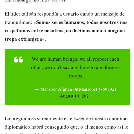
El líder talibán respondía a usuario dando un mensaje de
Somos seres humanos, todos nosotros nos
tranquilidad: «
respetamos entre nosotros, no decimos nada a ninguna
tropa extranjera
«.
We are human beings, we all respect each
other, we don't say anything to any foreign
troops
— Mansoor Afghan (@Mansoor14769892)
August 14, 2021
La pregunta es si realmente este tweet de nuestro anónimo
diplomático habrá conseguido que, o al menos como así lo